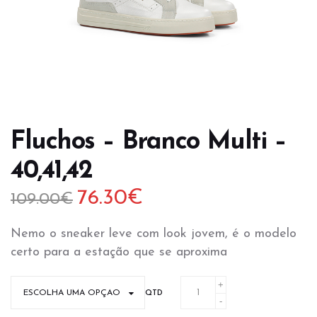
Fluchos – Branco Multi –
40,41,42
76.30
€
109.00
€
O
O
preço
preço
Nemo o sneaker leve com look jovem, é o modelo
original
atual
certo para a estação que se aproxima
era:
é:
109.00€.
76.30€.
QTD