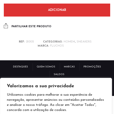
ADICIONAR
PARTILHAR ESTE PRODUTO
REF:
210105
CATEGORIAS:
HOMEM
,
SNEAKERS
MARCA:
FLUCHOS
DESTAQUES
QUEM SOMOS
MARCAS
PROMOÇÕES
SALDOS
POLÍTICA DE PRIVACIDADE
TERMOS E CONDIÇÕES
Valorizamos a sua privacidade
LIVRO RECLAMAÇÕES ELETRÓNICAS
Utilizamos cookies para melhorar a sua experiência de
navegação, apresentar anúncios ou conteúdos personalizados
e analisar o nosso tráfego. Ao clicar em "Aceitar Todos",
FACEBOOK
TWITTER
INSTAGRAM
concorda com a utilização de cookies.