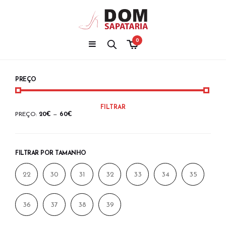
0
PREÇO
PREÇO
PREÇO
FILTRAR
MÍNIMO
MÁXIMO
PREÇO:
20€
—
60€
FILTRAR POR TAMANHO
22
30
31
32
33
34
35
36
37
38
39