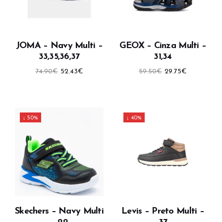
JOMA – Navy Multi –
GEOX – Cinza Multi –
33,35,36,37
31,34
O
O
O
O
74.90
€
52.43
€
59.50
€
29.75
€
preço
preço
preço
preço
original
atual
original
atual
era:
é:
era:
é:
74.90€.
52.43€.
59.50€.
29.75€.
↓ 50%
↓ 40%
Skechers – Navy Multi
Levis – Preto Multi –