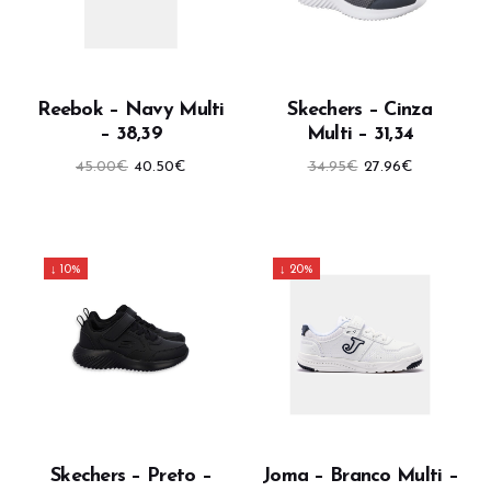
Reebok – Navy Multi
Skechers – Cinza
– 38,39
Multi – 31,34
O
O
O
O
45.00
€
40.50
€
34.95
€
27.96
€
preço
preço
preço
preço
original
atual
original
atual
era:
é:
era:
é:
45.00€.
40.50€.
34.95€.
27.96€.
↓ 10%
↓ 20%
Skechers – Preto –
Joma – Branco Multi –