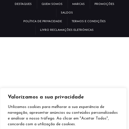
DESTAQUES
QUEM SOMOS
MARCAS
PROMOÇÕES
SALDOS
POLÍTICA DE PRIVACIDADE
TERMOS E CONDIÇÕES
LIVRO RECLAMAÇÕES ELETRÓNICAS
Valorizamos a sua privacidade
Utilizamos cookies para melhorar a sua experiência de
navegação, apresentar anúncios ou conteúdos personalizados
e analisar o nosso tráfego. Ao clicar em "Aceitar Todos",
FACEBOOK
TWITTER
INSTAGRAM
concorda com a utilização de cookies.