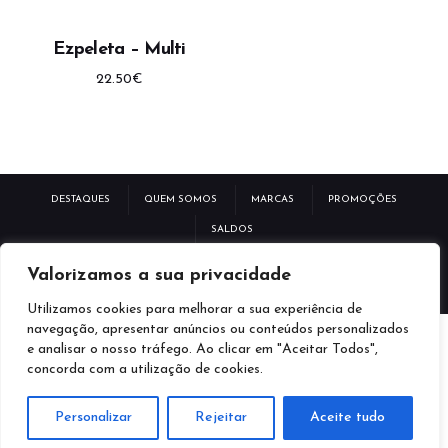
Ezpeleta – Multi
22.50
€
DESTAQUES
QUEM SOMOS
MARCAS
PROMOÇÕES
SALDOS
POLÍTICA DE PRIVACIDADE
TERMOS E CONDIÇÕES
Valorizamos a sua privacidade
LIVRO RECLAMAÇÕES ELETRÓNICAS
Utilizamos cookies para melhorar a sua experiência de
navegação, apresentar anúncios ou conteúdos personalizados
e analisar o nosso tráfego. Ao clicar em "Aceitar Todos",
FACEBOOK
TWITTER
INSTAGRAM
concorda com a utilização de cookies.
© 2026 made by
GLanDrive
Personalizar
Rejeitar
Aceite tudo