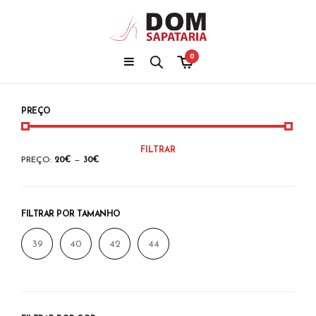
0
PREÇO
PREÇO
PREÇO
FILTRAR
MÍNIMO
MÁXIMO
PREÇO:
20€
—
30€
FILTRAR POR TAMANHO
39
40
42
44