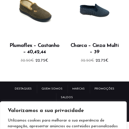
Plumaflex – Castanho
Charca – Cinza Multi
– 40,42,44
– 39
O
O
O
O
32.50
€
22.75
€
32.50
€
22.75
€
preço
preço
preço
preço
original
atual
original
atual
era:
é:
era:
é:
32.50€.
22.75€.
32.50€.
22.75€.
DESTAQUES
QUEM SOMOS
MARCAS
PROMOÇÕES
SALDOS
POLÍTICA DE PRIVACIDADE
TERMOS E CONDIÇÕES
Valorizamos a sua privacidade
LIVRO RECLAMAÇÕES ELETRÓNICAS
Utilizamos cookies para melhorar a sua experiência de
navegação, apresentar anúncios ou conteúdos personalizados