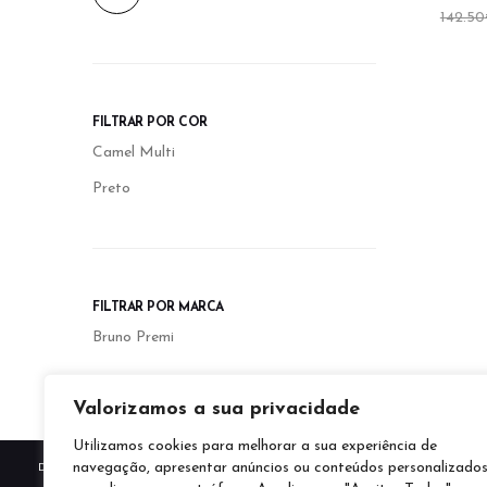
142.50
FILTRAR POR COR
Camel Multi
Preto
FILTRAR POR MARCA
Bruno Premi
Valorizamos a sua privacidade
Utilizamos cookies para melhorar a sua experiência de
navegação, apresentar anúncios ou conteúdos personalizado
DESTAQUES
QUEM SOMOS
MARCAS
PROMOÇÕES
SALD