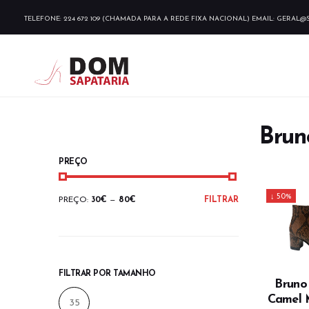
TELEFONE: 224 672 109 (CHAMADA PARA A REDE FIXA NACIONAL) EMAIL:
GERAL@S
Brun
PREÇO
↓ 50%
PREÇO
PREÇO
PREÇO:
30€
—
80€
FILTRAR
MÍNIMO
MÁXIMO
FILTRAR POR TAMANHO
Bruno
Camel M
35