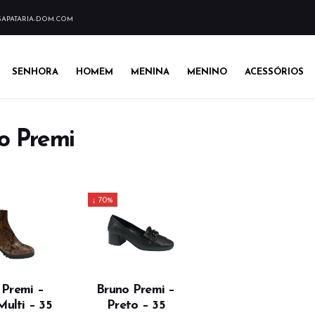
APATARIA-DOM.COM
SENHORA
HOMEM
MENINA
MENINO
ACESSÓRIOS
o Premi
↓ 70%
 Premi –
Bruno Premi –
ulti – 35
Preto – 35